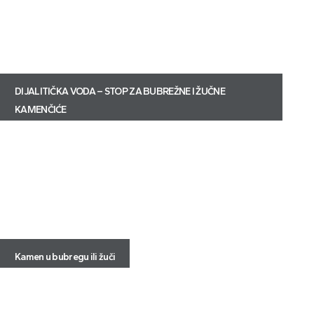
DIJALITIČKA VODA – STOP ZA BUBREŽNE I ŽUČNE
KAMENČIĆE
Kamen u bubregu ili žuči