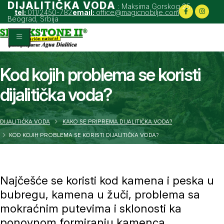
DIJALITIČKA VODA
: Maksima Gorskog 25,
tel:
011/2450-782
email:
office@magicnobilje.com
Beograd, Srbija
Kod kojih problema se koristi
dijalitička voda?
DIJALITIČKA VODA
KAKO SE PRIPREMA DIJALITIČKA VODA?
KOD KOJIH PROBLEMA SE KORISTI DIJALITIČKA VODA?
Najčešće se koristi kod kamena i peska u
bubregu, kamena u žuči, problema sa
mokraćnim putevima i sklonosti ka
ponovnom formiranju kamenca.