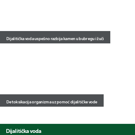
Dijalitička voda uspešno razbija kamen u bubregu i žuči
Detoksikacija organizma uz pomoć dijalitičke vode
Dijalitička voda