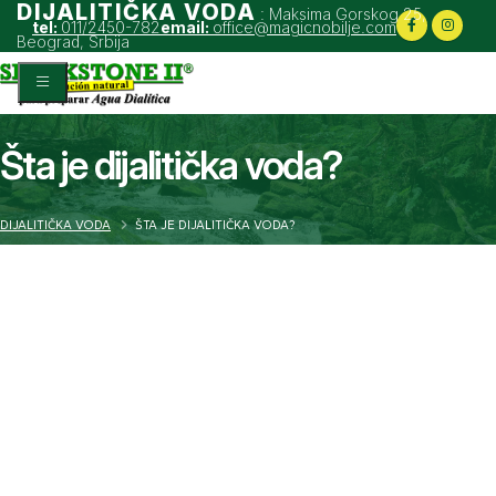
DIJALITIČKA VODA
: Maksima Gorskog 25,
tel:
011/2450-782
email:
office@magicnobilje.com
Beograd, Srbija
Šta je dijalitička voda?
DIJALITIČKA VODA
ŠTA JE DIJALITIČKA VODA?